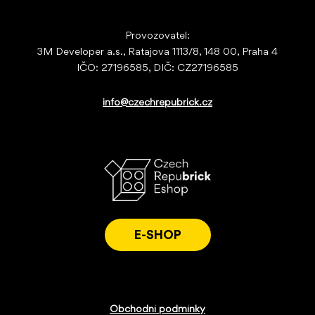
Provozovatel:
3M Developer a.s., Ratajova 1113/8, 148 00, Praha 4
IČO: 27196585, DIČ: CZ27196585
info@czechrepubrick.cz
E-SHOP
Obchodní podmínky